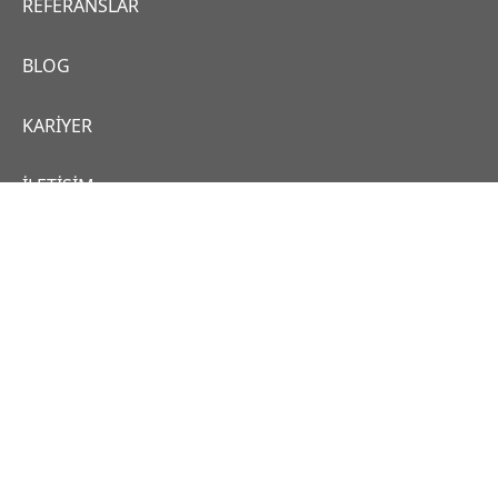
REFERANSLAR
BLOG
KARİYER
İLETİŞİM
İntensis Teknoloji A.Ş.
İntensis Center, Koşuyolu Mah. Cenap Şehabettin
Sk. No:74 34718 Kadıköy-İstanbul
intensis@intensis.com.tr
+90 (216) 325 10 00