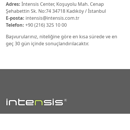
Adres:
İntensis Center, Koşuyolu Mah. Cenap
Şehabettin Sk. No:74 34718 Kadıköy / İstanbul
E-posta:
intensis@intensis.com.tr
Telefon:
+90 (216) 325 10 00
Başvurularınız, niteliğine göre en kısa sürede ve en
geç 30 gün içinde sonuçlandırılacaktır.
20 yıllık sektörel deneyimi ve uzman kadrosu ile
Elektrik Taahhüt, Zayıf Akım-Bina Otomasyon ve